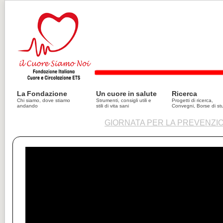
La Fondazione
Un cuore in salute
Ricerca
Chi siamo, dove stiamo
Strumenti, consigli utili e
Progetti di ricerca,
andando
stili di vita sani
Convegni, Borse di st
GIORNATA PER LA PREVENZI