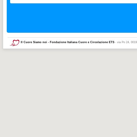
Il Cuore Siamo noi - Fondazione Italiana Cuore e Circolazione ETS
- via Po 24, 001